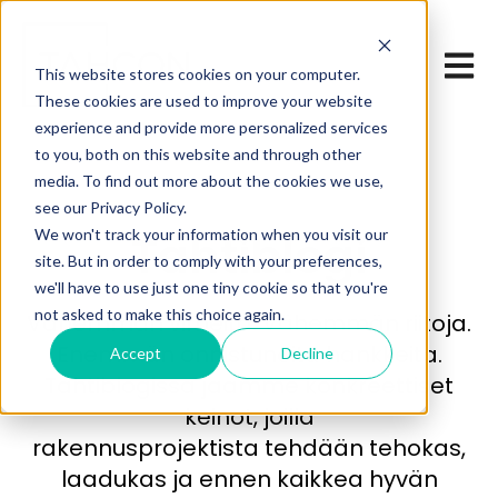
Open 
This website stores cookies on your computer.
These cookies are used to improve your website
experience and provide more personalized services
to you, both on this website and through other
media. To find out more about the cookies we use,
see our Privacy Policy.
We won't track your information when you visit our
Tahtiblogi
site. But in order to comply with your preferences,
we'll have to use just one tiny cookie so that you're
not asked to make this choice again.
Vähemmän virheitä. Vähemmän riitoja.
Enemmän onnistuneita hankkeita.
Accept
Decline
Tahtiblogissa jaamme konkreettiset
keinot, joilla
rakennusprojektista tehdään tehokas,
laadukas ja ennen kaikkea hyvän