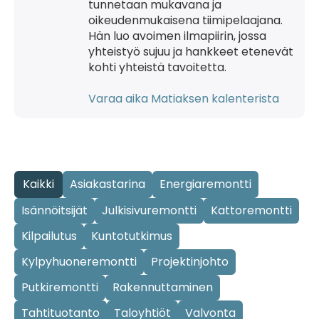
tunnetaan mukavana ja
oikeudenmukaisena tiimipelaajana.
Hän luo avoimen ilmapiirin, jossa
yhteistyö sujuu ja hankkeet etenevät
kohti yhteistä tavoitetta.
Varaa aika Matiaksen kalenterista
Kaikki
Asiakastarina
Energiaremontti
Isännöitsijät
Julkisivuremontti
Kattoremontti
Kilpailutus
Kuntotutkimus
Kylpyhuoneremontti
Projektinjohto
Putkiremontti
Rakennuttaminen
Tahtituotanto
Taloyhtiöt
Valvonta