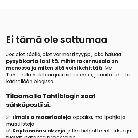
Ei tämä ole sattumaa
Jos
olet täällä,
olet varmasti tyyppi, joka haluaa
pysyä kartalla siitä, mihin rakennusala on
menossa ja miten sitä voisi kehittää.
Me
Tahconilla halutaan juuri sitä samaa, ja näitä aiheita
käsitellään blogissa.
Tilaamalla Tahtiblogin saat
sähköpostiisi:
✅
Ilmaisia materiaaleja
: oppaita, mallipohjia ja
muistilistoja
✅
Käytännön vinkkejä
, jotka helpottavat arkea ja
tuovat lisätehoa projekteihin