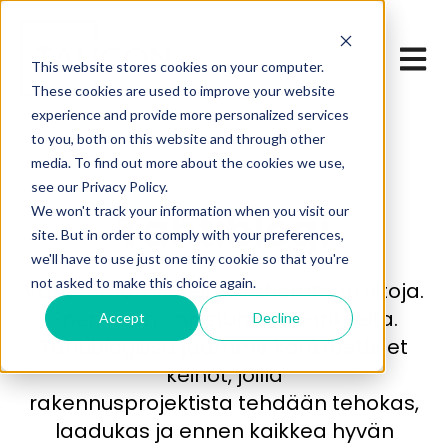
Open 
This website stores cookies on your computer.
These cookies are used to improve your website
experience and provide more personalized services
to you, both on this website and through other
media. To find out more about the cookies we use,
see our Privacy Policy.
We won't track your information when you visit our
Tahtiblogi
site. But in order to comply with your preferences,
we'll have to use just one tiny cookie so that you're
not asked to make this choice again.
Vähemmän virheitä. Vähemmän riitoja.
Enemmän onnistuneita hankkeita.
Accept
Decline
Tahtiblogissa jaamme konkreettiset
keinot, joilla
rakennusprojektista tehdään tehokas,
laadukas ja ennen kaikkea hyvän