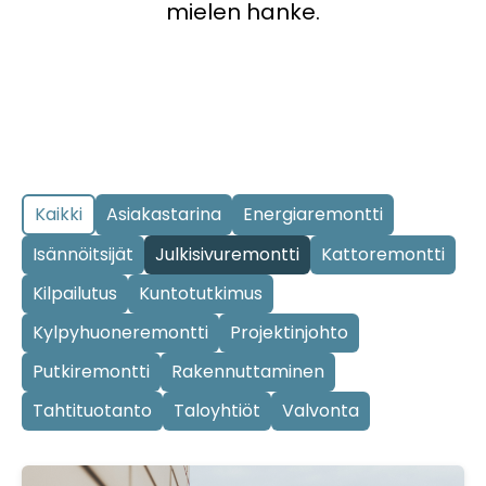
mielen hanke.
Kaikki
Asiakastarina
Energiaremontti
Isännöitsijät
Julkisivuremontti
Kattoremontti
Kilpailutus
Kuntotutkimus
Kylpyhuoneremontti
Projektinjohto
Putkiremontti
Rakennuttaminen
Tahtituotanto
Taloyhtiöt
Valvonta