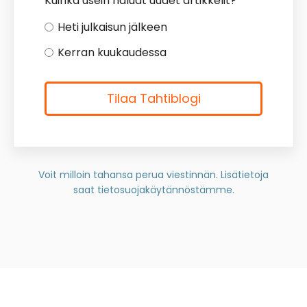
Kuinka usein haluat uudet artikkelit?
*
Heti julkaisun jälkeen
Kerran kuukaudessa
Voit milloin tahansa perua viestinnän. Lisätietoja
saat
tietosuojakäytännöstämme.