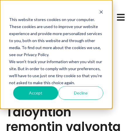
Open 
This website stores cookies on your computer.
These cookies are used to improve your website
experience and provide more personalized services
to you, both on this website and through other
media. To find out more about the cookies we use,
see our Privacy Policy.
We won't track your information when you visit our
site. But in order to comply with your preferences,
Kaikki artikkelit
we'll have to use just one tiny cookie so that you're
not asked to make this choice again.
Accept
Decline
30. heinäkuuta, 2026
Taloyhtiön
remontin valvonta