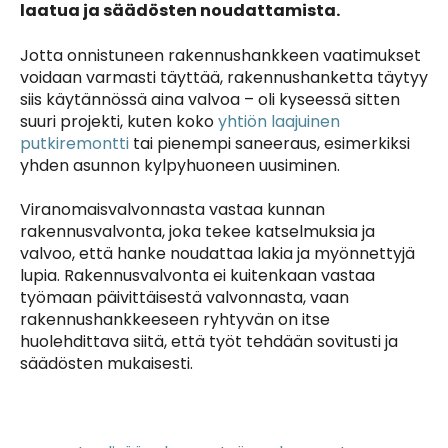
laatua ja säädösten noudattamista.
Jotta onnistuneen rakennushankkeen vaatimukset
voidaan varmasti täyttää, rakennushanketta täytyy
siis käytännössä aina valvoa – oli
kyseessä sitten
suuri projekti, kuten koko
yhtiön laajuinen
putkiremontti
tai pienempi saneeraus, esimerkiksi
yhden asunnon kylpyhuoneen uusiminen.
Viranomaisvalvonnasta vastaa kunnan
rakennusvalvonta, joka tekee katselmuksia ja
valvoo, että hanke noudattaa lakia ja myönnettyjä
lupia. Rakennusvalvonta ei kuitenkaan vastaa
työmaan päivittäisestä valvonnasta, vaan
rakennushankkeeseen ryhtyvän on itse
huolehdittava siitä, että työt tehdään sovitusti ja
säädösten mukaisesti.