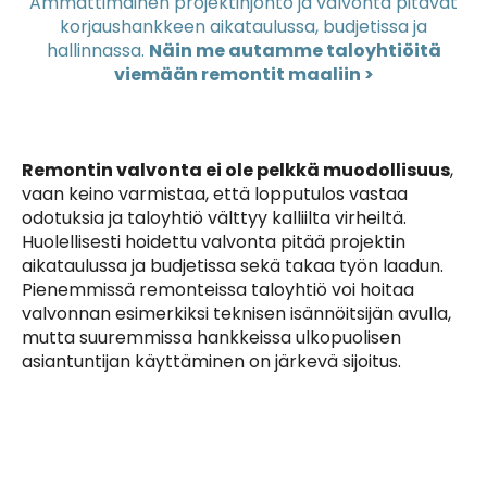
Ammattimainen projektinjohto ja valvonta pitävät
korjaushankkeen aikataulussa, budjetissa ja
hallinnassa.
Näin me autamme taloyhtiöitä
viemään remontit maaliin >
Remontin valvonta ei ole pelkkä muodollisuus
,
vaan keino varmistaa, että lopputulos vastaa
odotuksia ja taloyhtiö välttyy kalliilta virheiltä.
Huolellisesti hoidettu valvonta pitää projektin
aikataulussa ja budjetissa sekä takaa työn laadun.
Pienemmissä remonteissa taloyhtiö voi hoitaa
valvonnan esimerkiksi teknisen isännöitsijän avulla,
mutta suuremmissa hankkeissa ulkopuolisen
asiantuntijan käyttäminen on järkevä sijoitus.