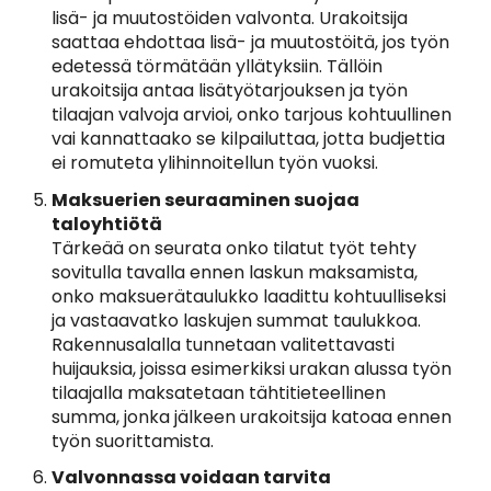
lisä- ja muutostöiden valvonta. Urakoitsija
saattaa ehdottaa lisä- ja muutostöitä, jos työn
edetessä törmätään yllätyksiin. Tällöin
urakoitsija antaa lisätyötarjouksen ja työn
tilaajan valvoja arvioi, onko tarjous kohtuullinen
vai kannattaako se kilpailuttaa, jotta budjettia
ei romuteta ylihinnoitellun työn vuoksi.
Maksuerien seuraaminen suojaa
taloyhtiötä
Tärkeää on seurata onko tilatut työt tehty
sovitulla tavalla ennen laskun maksamista,
onko maksuerätaulukko laadittu kohtuulliseksi
ja vastaavatko laskujen summat taulukkoa.
Rakennusalalla tunnetaan valitettavasti
huijauksia, joissa esimerkiksi urakan alussa työn
tilaajalla maksatetaan tähtitieteellinen
summa, jonka jälkeen urakoitsija katoaa ennen
työn suorittamista.
Valvonnassa voidaan tarvita