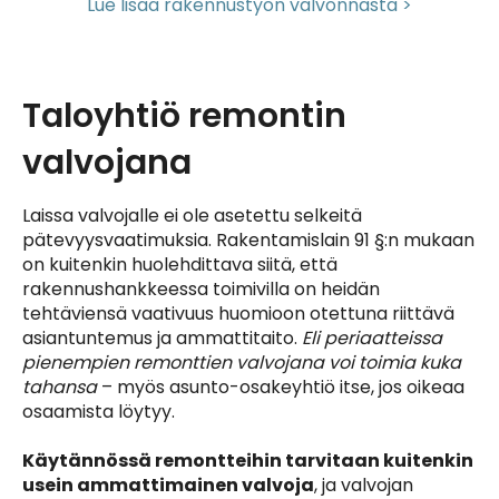
Lue lisää rakennustyön valvonnasta >
Taloyhtiö remontin
valvojana
Laissa valvojalle ei ole asetettu selkeitä
pätevyysvaatimuksia. Rakentamislain 91 §:n mukaan
on kuitenkin huolehdittava siitä, että
rakennushankkeessa toimivilla on heidän
tehtäviensä vaativuus huomioon otettuna riittävä
asiantuntemus ja ammattitaito.
Eli periaatteissa
pienempien remonttien valvojana voi toimia kuka
tahansa
– myös asunto-osakeyhtiö itse, jos oikeaa
osaamista löytyy.
Käytännössä remontteihin tarvitaan kuitenkin
usein ammattimainen valvoja
, ja valvojan