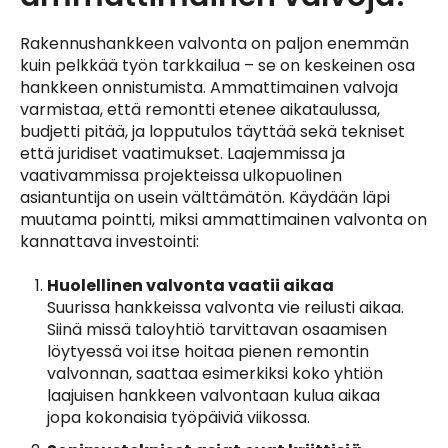
Rakennushankkeen valvonta on paljon enemmän
kuin pelkkää työn tarkkailua – se on keskeinen osa
hankkeen onnistumista. Ammattimainen valvoja
varmistaa, että remontti etenee aikataulussa,
budjetti pitää, ja lopputulos täyttää sekä tekniset
että juridiset vaatimukset. Laajemmissa ja
vaativammissa projekteissa ulkopuolinen
asiantuntija on usein välttämätön. Käydään läpi
muutama pointti, miksi ammattimainen valvonta on
kannattava investointi:
Huolellinen valvonta vaatii aikaa
Suurissa hankkeissa valvonta vie reilusti aikaa.
Siinä missä taloyhtiö tarvittavan osaamisen
löytyessä voi itse hoitaa pienen remontin
valvonnan, saattaa esimerkiksi koko yhtiön
laajuisen hankkeen valvontaan kulua aikaa
jopa kokonaisia työpäiviä viikossa.