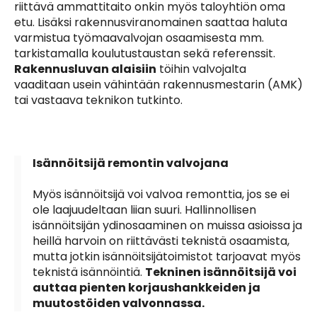
riittävä ammattitaito onkin myös taloyhtiön oma
etu. Lisäksi rakennusviranomainen saattaa haluta
varmistua työmaavalvojan osaamisesta mm.
tarkistamalla koulutustaustan sekä referenssit.
Rakennusluvan alaisiin
töihin valvojalta
vaaditaan usein vähintään rakennusmestarin (AMK)
tai vastaava teknikon tutkinto.
Isännöitsijä remontin valvojana
Myös isännöitsijä voi valvoa remonttia, jos se ei
ole laajuudeltaan liian suuri. Hallinnollisen
isännöitsijän ydinosaaminen on muissa asioissa ja
heillä harvoin on riittävästi teknistä osaamista,
mutta jotkin isännöitsijätoimistot tarjoavat myös
teknistä isännöintiä.
Tekninen isännöitsijä voi
auttaa pienten korjaushankkeiden ja
muutostöiden valvonnassa.