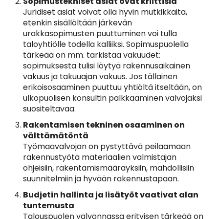
Sopimustekniset asiat ovat kriittisiä
Juridiset asiat voivat olla hyvin mutkikkaita,
etenkin sisällöltään järkevän
urakkasopimusten puuttuminen voi tulla
taloyhtiölle todella kalliiksi. Sopimuspuolella
tärkeää on mm. tarkistaa vakuudet:
sopimuksesta tulisi löytyä rakennusaikainen
vakuus ja takuuajan vakuus. Jos tällainen
erikoisosaaminen puuttuu yhtiöltä itseltään, on
ulkopuolisen konsultin palkkaaminen valvojaksi
suositeltavaa.
Rakentamisen tekninen osaaminen on
välttämätöntä
Työmaavalvojan on pystyttävä peilaamaan
rakennustyötä materiaalien valmistajan
ohjeisiin, rakentamismääräyksiin, mahdollisiin
suunnitelmiin ja hyvään rakennustapaan.
Budjetin hallinta ja lisätyöt vaativat alan
tuntemusta
Talouspuolen valvonnassa erityisen tärkeää on