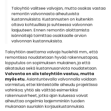
Taloyhtiö valitsee valvojan, mutta osakas vastaa
remontin valvonnasta aiheutuvista
kustannuksista. Kustannusten on kuitenkin
oltava kohtuullisia ja suhteessa valvonnan
laajuuteen. Ennen remontin aloittamista
isännöitsijä toimittaa osakkaalle arvion
valvonnan kustannuksista.
Taloyhtiön asettama valvoja huolehtii mm., että
remontissa noudatetaan hyvää rakennustapaa,
lopputulos on sopimuksen mukainen, ja että
aikataulua sekä kustannusarviota noudatetaan.
Valvonta on siis taloyhtiön vastuu, mutta
myös etu.
Asiantuntevalla valvonnalla voidaan
varmistua, ettei kiinteistöille aiheudu projektissa
vahinkoa; yhtiö siis välttää esimerkiksi
rakennusvirheet, jotka ajan kuluessa voivat
aiheuttaa ongelmia laajemminkin tuoden
mukanaan suuriakin korjauskustannuksia.