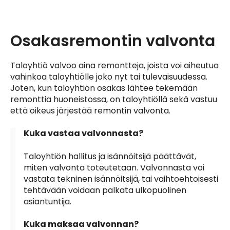
Osakasremontin valvonta
Taloyhtiö valvoo aina remontteja, joista voi aiheutua
vahinkoa taloyhtiölle joko nyt tai tulevaisuudessa.
Joten, kun taloyhtiön osakas lähtee tekemään
remonttia huoneistossa, on taloyhtiöllä sekä vastuu
että oikeus järjestää remontin valvonta.
Kuka vastaa valvonnasta?
Taloyhtiön hallitus ja isännöitsijä päättävät,
miten valvonta toteutetaan. Valvonnasta voi
vastata tekninen isännöitsijä, tai vaihtoehtoisesti
tehtävään voidaan palkata ulkopuolinen
asiantuntija.
Kuka maksaa valvonnan?