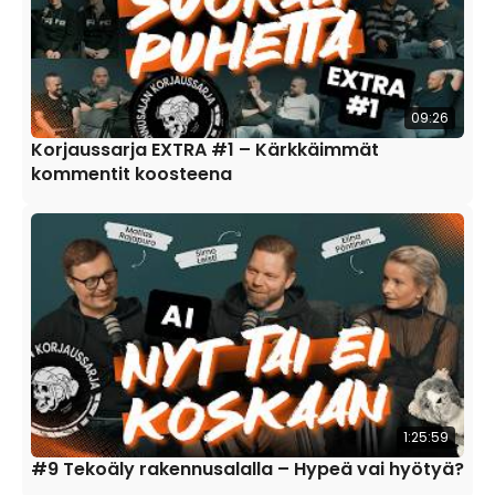
09:26
Korjaussarja EXTRA #1 – Kärkkäimmät
kommentit koosteena
1:25:59
#9 Tekoäly rakennusalalla – Hypeä vai hyötyä?