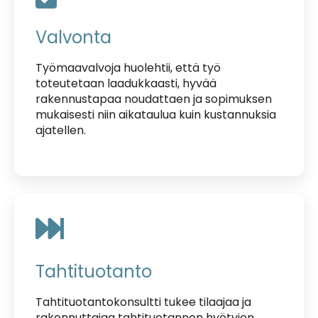
Valvonta
Työmaavalvoja huolehtii, että työ
toteutetaan laadukkaasti, hyvää
rakennustapaa noudattaen ja sopimuksen
mukaisesti niin aikataulua kuin kustannuksia
ajatellen.
Tahtituotanto
Tahtituotantokonsultti tukee tilaajaa ja
rakennuttajaa tahtituotannon hyötyjen