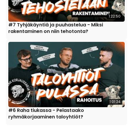
1:22:50
#7 Tyhjäkäyntiä ja puuhastelua - Miksi
rakentaminen on niin tehotonta?
1:01:24
#6 Raha tiukassa - Pelastaako
ryhmäkorjaaminen taloyhtiöt?