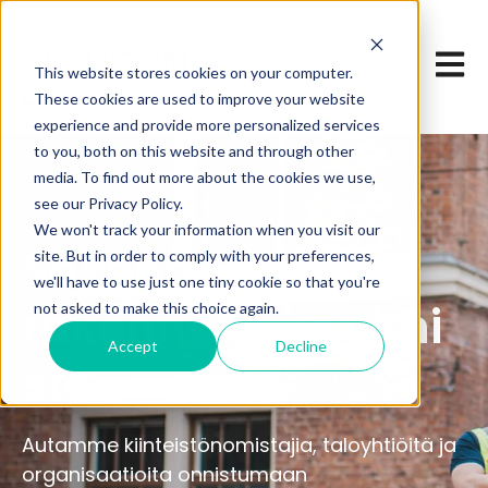
Open 
This website stores cookies on your computer.
These cookies are used to improve your website
experience and provide more personalized services
to you, both on this website and through other
media. To find out more about the cookies we use,
see our Privacy Policy.
We won't track your information when you visit our
Se rennompi
site. But in order to comply with your preferences,
we'll have to use just one tiny cookie so that you're
rakennuttajatoimi
not asked to make this choice again.
Accept
Decline
sto
Autamme kiinteistönomistajia, taloyhtiöitä ja
organisaatioita onnistumaan