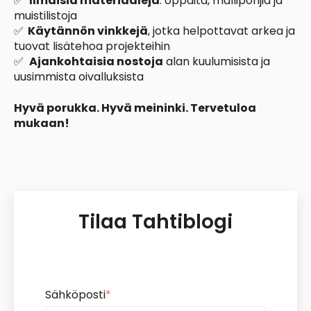
✅
Ilmaisia materiaaleja
: oppaita, mallipohjia ja
muistilistoja
✅
Käytännön vinkkejä
, jotka helpottavat arkea ja
tuovat lisätehoa projekteihin
✅
Ajankohtaisia nostoja
alan kuulumisista ja
uusimmista oivalluksista
Hyvä porukka. Hyvä meininki. Tervetuloa
mukaan!
Tilaa Tahtiblogi
Sähköposti
*