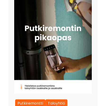
Putkiremontti
Taloyhtiö