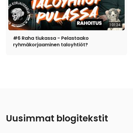
1:01:24
#6 Raha tiukassa - Pelastaako
ryhmäkorjaaminen taloyhtiöt?
Uusimmat blogitekstit