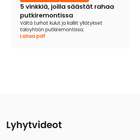
5 vinkkiä, joilla säästät rahaa
putkiremontissa
Vältä turhat kulut ja kalliit yllätykset
taloyhtiön putkiremontissa.
Lataa pdf
Lyhytvideot