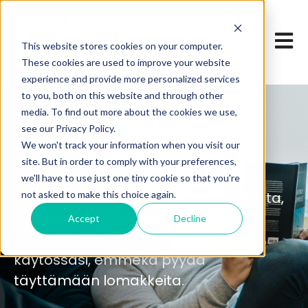
Open 
This website stores cookies on your computer.
These cookies are used to improve your website
experience and provide more personalized services
to you, both on this website and through other
media. To find out more about the cookies we use,
see our Privacy Policy.
Tietopankki
We won't track your information when you visit our
site. But in order to comply with your preferences,
we'll have to use just one tiny cookie so that you're
not asked to make this choice again.
Lataa oppaita, katso vinkkejä videoilta,
hyödynnä mallipohjia ja opi
Accept
Decline
esimerkeistä. Kaikki on vapaasti
käytössäsi, emmekä pyydä
täyttämään lomakkeita.