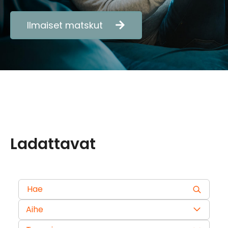
Ilmaiset matskut
Ladattavat