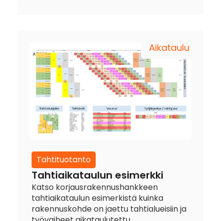
Aikataulu
Tahtituotanto
Tahtiaikataulun esimerkki
Katso korjausrakennushankkeen
tahtiaikataulun esimerkistä kuinka
rakennuskohde on jaettu tahtialueisiin ja
työvaiheet aikataulutettu.