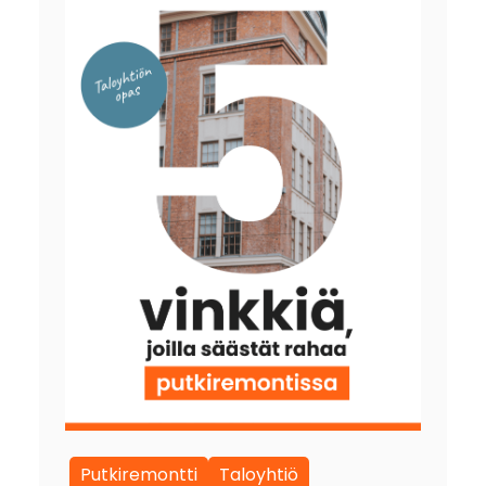
Putkiremontti
Taloyhtiö