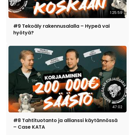
1:25:59
#9 Tekoäly rakennusalalla – Hypeä vai
hyötyä?
47:02
#8 Tahtituotanto ja allianssi käytännössä
– Case KATA